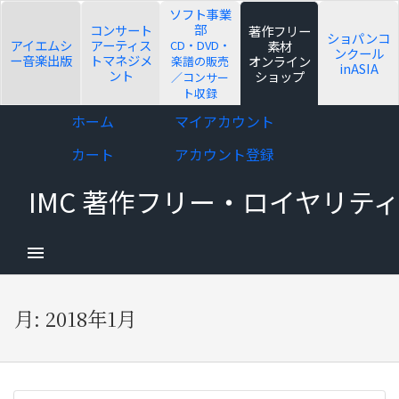
ソフト事業
部
コンサート
著作フリー
ショパンコ
アイエムシ
アーティス
CD・DVD・
素材
ンクール
ー音楽出版
トマネジメ
オンライン
楽譜の販売
inASIA
ント
ショップ
／コンサー
ト収録
d child menu
Skip
Skip
ホーム
マイアカウント
to
to
カート
アカウント登録
navigation
content
IMC 著作フリー・ロイヤリ
d child menu
月:
2018年1月