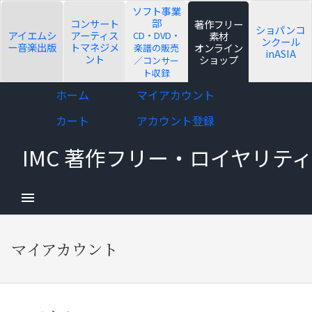
ソフト事業
部
コンサート
著作フリー
ショパンコ
アイエムシ
アーティス
CD・DVD・
素材
ンクール
ー音楽出版
トマネジメ
オンライン
楽譜の販売
inASIA
ント
ショップ
／コンサー
ト収録
d child menu
Skip
Skip
ホーム
マイアカウント
to
to
カート
アカウント登録
navigation
content
IMC 著作フリー・ロイヤリ
d child menu
マイアカウント