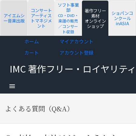
ソフト事業
部
コンサート
著作フリー
ショパンコ
アイエムシ
アーティス
CD・DVD・
素材
ンクール
ー音楽出版
トマネジメ
オンライン
楽譜の販売
inASIA
ント
ショップ
／コンサー
ト収録
d child menu
Skip
Skip
ホーム
マイアカウント
to
to
カート
アカウント登録
navigation
content
IMC 著作フリー・ロイヤリ
d child menu
よくある質問（Q&A）