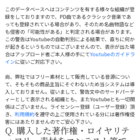
このデータベースへはコンテンツを有する様々な組織が登
録をしておりますので、PD曲であるクラシック音楽であ
っても登録されている場合があり、そのため名曲物語など
も侵害の「可能性がある」と判定される場合があります。
この警告はYoutubeの自動判別による結果で、直ちに何か
が起きるというものではございませんので、表示が出た場
合はアップロード者ご本人様の手にて
Youtubeのガイドラ
イン
に従いご対応下さい。
尚、弊社ではフリー素材として販売している音源につい
て、そもそもの商品主旨にそぐわないため当システムは導
入しておりません。従いまして、警告文中のサードパーテ
ィーとして表示される組織とも、またYoutubeとも一切関
係はございません。ライセンシー登録（ユーザー登録）頂
き、
利用規約
を遵守の上ご使用されている分には著作権侵
害にはあたりませんのでご安心下さい。
Q. 購入した著作権・ロイヤリテ