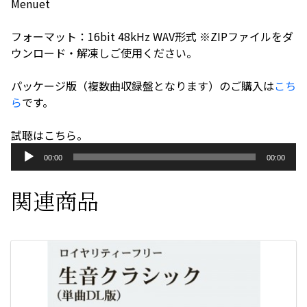
Menuet
個
フォーマット：16bit 48kHz WAV形式 ※ZIPファイルをダ
ウンロード・解凍しご使用ください。
パッケージ版（複数曲収録盤となります）のご購入は
こち
ら
です。
試聴はこちら。
音
00:00
00:00
声
プ
関連商品
レ
ー
ヤ
ー