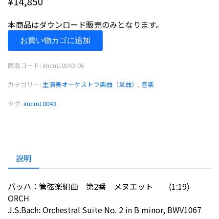
¥
14,850
本商品はダウンロード販売のみとなります。
バ
お買い物カゴに追加
ッ
ハ：
商品コード:
imcm10043-06
管
弦
カテゴリー:
生演奏オーケストラ楽曲（単曲）
,
音楽
楽
タグ:
imcm10043
組
曲
第
2
番
説明
メ
ヌ
バッハ：管弦楽組曲 第2番 メヌエット (1:19)
エ
ORCH
ッ
J.S.Bach: Orchestral Suite No. 2 in B minor, BWV1067
ト