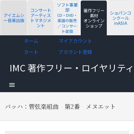
ソフト事業
部
コンサート
著作フリー
ショパンコ
アイエムシ
アーティス
CD・DVD・
素材
ンクール
ー音楽出版
トマネジメ
オンライン
楽譜の販売
inASIA
ント
ショップ
／コンサー
ト収録
d child menu
Skip
Skip
ホーム
マイアカウント
to
to
カート
アカウント登録
navigation
content
IMC 著作フリー・ロイヤリ
d child menu
バッハ：管弦楽組曲 第2番 メヌエット