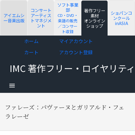
ソフト事業
部
コンサート
著作フリー
ショパンコ
アイエムシ
アーティス
CD・DVD・
素材
ンクール
ー音楽出版
トマネジメ
オンライン
楽譜の販売
inASIA
ント
ショップ
／コンサー
ト収録
d child menu
Skip
Skip
ホーム
マイアカウント
to
to
カート
アカウント登録
navigation
content
IMC 著作フリー・ロイヤリ
d child menu
ファレーズ：パヴァーヌとガリアルド・フェ
ラレーゼ