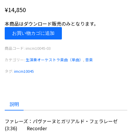
¥
14,850
本商品はダウンロード販売のみとなります。
フ
お買い物カゴに追加
ァ
レ
商品コード:
imcm10045-03
ー
ズ：
カテゴリー:
生演奏オーケストラ楽曲（単曲）
,
音楽
パ
タグ:
imcm10045
ヴ
ァ
ー
ヌ
と
説明
ガ
リ
ファレーズ：パヴァーヌとガリアルド・フェラレーゼ
ア
(3:36) Recorder
ル