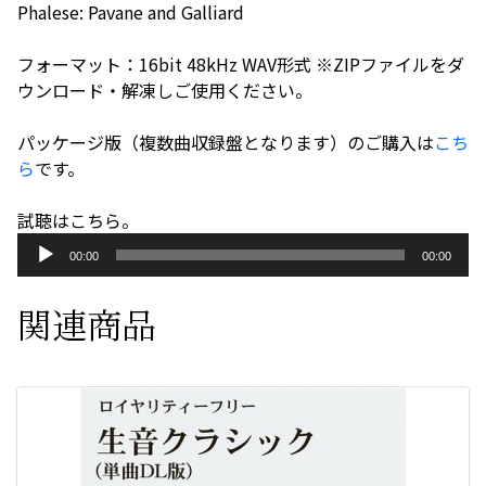
Phalese: Pavane and Galliard
ド・
フ
フォーマット：16bit 48kHz WAV形式 ※ZIPファイルをダ
ェ
ウンロード・解凍しご使用ください。
ラ
レ
パッケージ版（複数曲収録盤となります）のご購入は
こち
ー
ら
です。
ゼ
個
試聴はこちら。
音
00:00
00:00
声
プ
関連商品
レ
ー
ヤ
ー