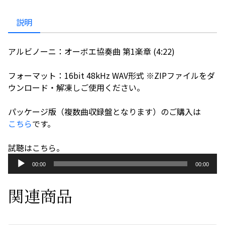
エ
協
説明
奏
曲
アルビノーニ：オーボエ協奏曲 第1楽章 (4:22)
第
1
フォーマット：16bit 48kHz WAV形式 ※ZIPファイルをダ
楽
ウンロード・解凍しご使用ください。
章
個
パッケージ版（複数曲収録盤となります）のご購入は
こちら
です。
試聴はこちら。
音
00:00
00:00
声
プ
関連商品
レ
ー
ヤ