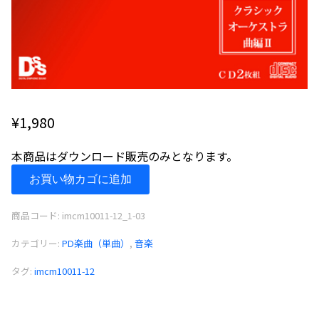
¥
1,980
本商品はダウンロード販売のみとなります。
ア
お買い物カゴに追加
ル
ビ
商品コード:
imcm10011-12_1-03
ノ
ー
カテゴリー:
PD楽曲（単曲）
,
音楽
ニ：
タグ:
imcm10011-12
オ
ー
ボ