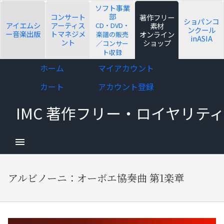
ソフト事業
部
コンサート
著作フリー
ショパンコ
アイエムシ
アーティス
CD・DVD・
素材
ンクール
ー音楽出版
トマネジメ
オンライン
楽譜の販売
inASIA
ント
ショップ
／コンサー
ト収録
d child menu
Skip
Skip
ホーム
マイアカウント
to
to
カート
アカウント登録
navigation
content
IMC 著作フリー・ロイヤリ
d child menu
アルビノーニ：オーボエ協奏曲 第1楽章